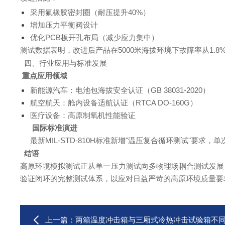
采用氟橡胶密封圈（耐压提升40%）
增加压力平衡阀设计
优化PCB板开孔布局（减少应力集中）
测试数据表明，改进后产品在5000米海拔环境下故障率从1.8%
四、行业应用与标准发展
重点应用领域
新能源汽车：电池包海拔安全认证（GB 38031-2020）
航空航天：舱内设备适航认证（RTCA DO-160G）
医疗设备：高原制氧机性能验证
国际标准演进
最新MIL-STD-810H标准新增"温压复合循环测试"要求，单
结语
高原环境模拟测试正从单一压力测试向多物理场耦合测试发展，
验证闭环的完整测试体系，以应对日益严苛的高原环境质量要
上一篇：
两箱温度冲击箱与三厢式冷热冲击试验箱不